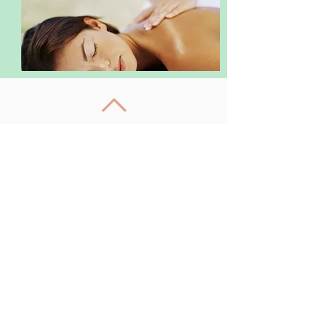
Zurück nach oben
Sie wünschen eine professionelle
Beratung und individuelles
Training
Wenn Sie Interesse an einem
persönlichen Kennenlerngespräch
haben, nutzen Sie einfach das
Kontaktformular oder
vereinbaren Sie einen Termin
unter
0 22 06 - 87 96
oder
0173 -
512 93 01
oder
01573 - 70 25 755